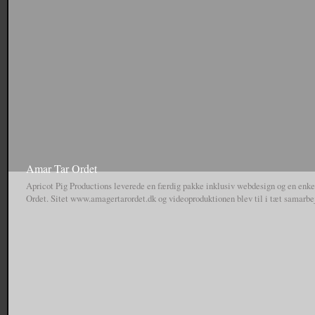
Lille Nørd kapret a
Interview with Erik Ellington in Copenhagen while on tour with Supra where he t
TV from Apricot P
companies, his role in the industry with Baker and Deathwish, people getting…
Vimeo. Piraterne fra DR’s Pirat-TV har ta
afsnit af Lille Nørd under kærlig behandl
Amar Tar Ordet
Apricot Pig Productions leverede en færdig pakke inklusiv webdesign og en enkel
Ordet. Sitet www.amagertarordet.dk og videoproduktionen blev til i tæt samarb