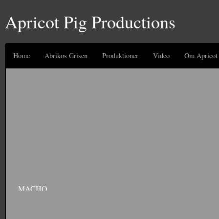
Apricot Pig Productions
Home
Abrikos Grisen
Produktioner
Video
Om Apricot 
MACHO
Commercial for Sygesikringen Danmark. Produced by Diegos. Starring Anton Kjær
site: http://www.sygeforsikring.dk/Default.aspx?ID=18