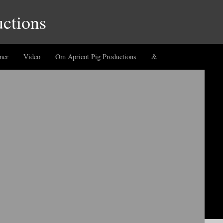
uctions
ner
Video
Om Apricot Pig Productions
&
ced by Diegos. Starring Anton Kjær of Apricot Pig Productions. Officielt
.aspx?ID=18