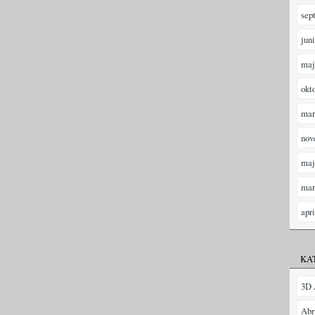
sep
jun
maj
okt
mar
nov
maj
mar
apr
KA
3D 
Abr