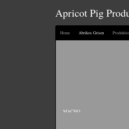
Apricot Pig Prod
Home
Abrikos Grisen
Produktio
MACHO
Commercial for Sygesikringen Danmark. Produ
site: http://www.sygeforsikring.dk/Default