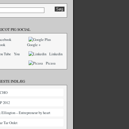
RICOT PIG SOCIAL
ook
Google +
You
Linkedin
Picasa
NESTE INDLÆG
CHO
P 2012
k Ellington – Entrepreneur by heart
r Tar Ordet