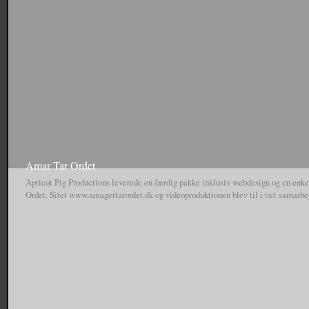
Interview with Erik Ellington in Copenhagen while on tour with Supra where he t
companies, his role in the industry with Baker and Deathwish, people getting…
Amar Tar Ordet
Apricot Pig Productions leverede en færdig pakke inklusiv webdesign og en enkel
Ordet. Sitet www.amagertarordet.dk og videoproduktionen blev til i tæt samarb