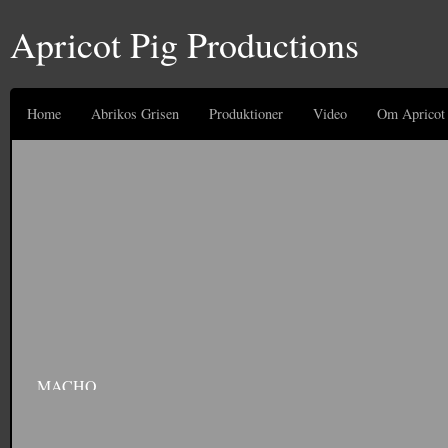
Apricot Pig Productions
Home
Abrikos Grisen
Produktioner
Video
Om Apricot 
MACHO
Commercial for Sygesikringen Danmark. Produced by Diegos. Starring Anton Kjær
site: http://www.sygeforsikring.dk/Default.aspx?ID=18