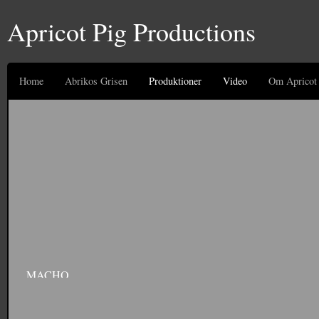
Apricot Pig Productions
Home
Abrikos Grisen
Produktioner
Video
Om Apricot 
MACHO
Commercial for Sygesikringen Danmark. Produced by Diegos. Starring Anton Kjær
site: http://www.sygeforsikring.dk/Default.aspx?ID=18