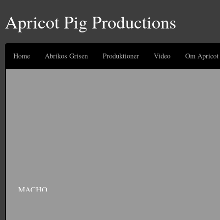
Apricot Pig Productions
Home
Abrikos Grisen
Produktioner
Video
Om Apricot 
MACHO
Commercial for Sygesikringen Danmark. Produced by Diegos. Starring Anton Kjær
site: http://www.sygeforsikring.dk/Default.aspx?ID=18