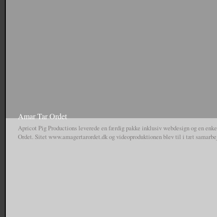
Køge.Video produc
Interview with Erik Ellington in Copenhagen while on tour with Supra where he t
companies, his role in the industry with Baker and Deathwish, people getting…
Productionsfor KØS – museum for kunst i
Denne video blev produceret…
Amar Tar Ordet
Apricot Pig Productions leverede en færdig pakke inklusiv webdesign og en enkel
Ordet. Sitet www.amagertarordet.dk og videoproduktionen blev til i tæt samarb